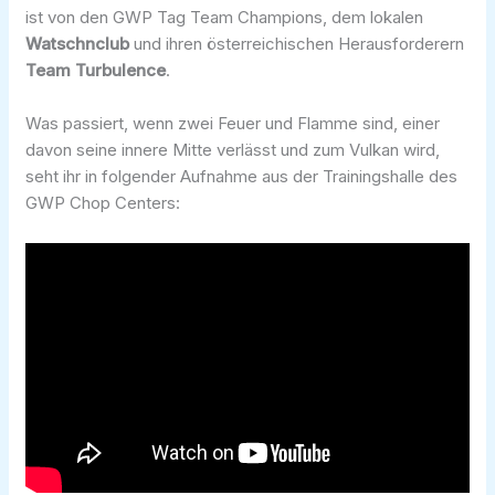
ist von den GWP Tag Team Champions, dem lokalen
Watschnclub
und ihren österreichischen Herausforderern
Team Turbulence
.
Was passiert, wenn zwei Feuer und Flamme sind, einer
davon seine innere Mitte verlässt und zum Vulkan wird,
seht ihr in folgender Aufnahme aus der Trainingshalle des
GWP Chop Centers: