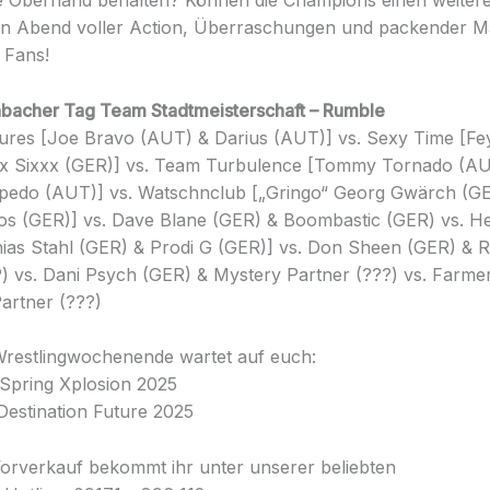
e Oberhand behalten? Können die Champions einen weitere
Ein Abend voller Action, Überraschungen und packender M
 Fans!
acher Tag Team Stadtmeisterschaft – Rumble
sures [Joe Bravo (AUT) & Darius (AUT)] vs. Sexy Time [Fe
ex Sixxx (GER)] vs. Team Turbulence [Tommy Tornado (A
edo (AUT)] vs. Watschnclub [„Gringo“ Georg Gwärch (GE
s (GER)] vs. Dave Blane (GER) & Boombastic (GER) vs. H
hias Stahl (GER) & Prodi G (GER)] vs. Don Sheen (GER) & 
) vs. Dani Psych (GER) & Mystery Partner (???) vs. Farme
artner (???)
Wrestlingwochenende wartet auf euch:
 Spring Xplosion 2025
 Destination Future 2025
Vorverkauf bekommt ihr unter unserer beliebten