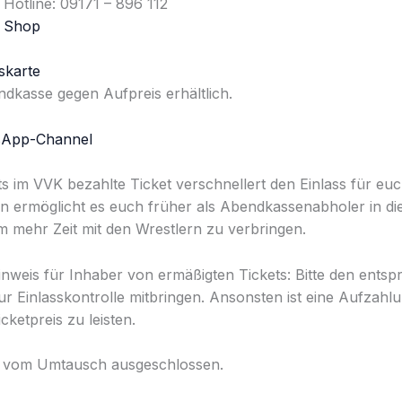
Hotline: 09171 – 896 112
 Shop
karte
dkasse gegen Aufpreis erhältlich.
App-Channel
ts im VVK bezahlte Ticket verschnellert den Einlass für eu
n ermöglicht es euch früher als Abendkassenabholer in die
mehr Zeit mit den Wrestlern zu verbringen.
inweis für Inhaber von ermäßigten Tickets: Bitte den ents
r Einlasskontrolle mitbringen. Ansonsten ist eine Aufzah
ketpreis zu leisten.
nd vom Umtausch ausgeschlossen.