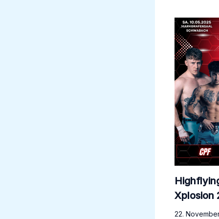
Highflyin
Xplosion
22. Novembe