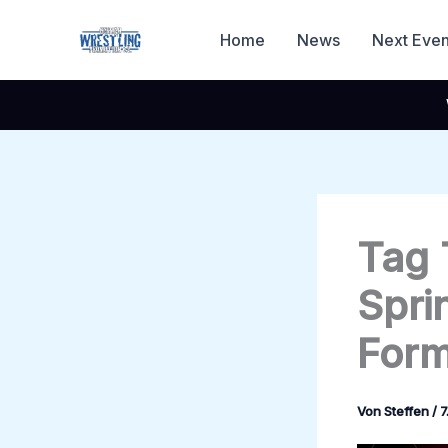
Zum
Inhalt
Home
News
Next Even
springen
Tag 
Spri
Form
Von
Steffen
/
7