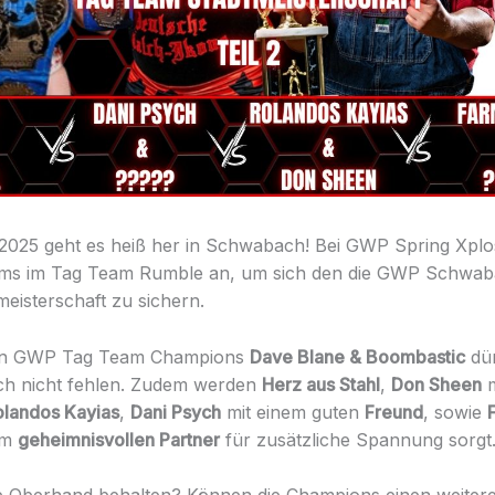
2025 geht es heiß her in Schwabach! Bei GWP Spring Xplos
ams im Tag Team Rumble an, um sich den die GWP Schwab
eisterschaft zu sichern.
len GWP Tag Team Champions
Dave Blane & Boombastic
dür
ch nicht fehlen. Zudem werden
Herz aus Stahl
,
Don Sheen
m
olandos Kayias
,
Dani Psych
mit einem guten
Freund
, sowie
em
geheimnisvollen Partner
für zusätzliche Spannung sorgt