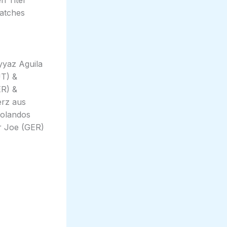
n Titel
atches
yyaz Aguila
UT) &
R) &
erz aus
Rolandos
r Joe (GER)