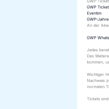
GWP Ticket 
GWP Ticket
Eventim
GWP-Jahres
An der Aben
GWP Whats
Jedes berei
Des Weitere
kommen, um 
Wichtiger H
Nachweis zu
normalen Tic
Tickets si