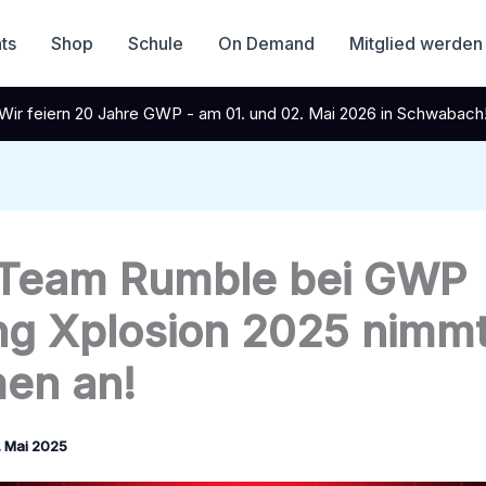
ts
Shop
Schule
On Demand
Mitglied werden
Wir feiern 20 Jahre GWP - am 01. und 02. Mai 2026 in Schwabach
Team Rumble bei GWP
ng Xplosion 2025 nimm
en an!
. Mai 2025