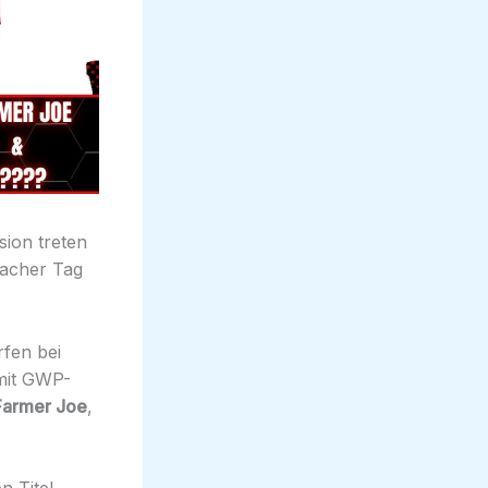
ion treten
acher Tag
fen bei
it GWP-
Farmer Joe
,
.