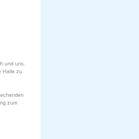
ch und uns.
 Halle zu
prechenden
lung zum