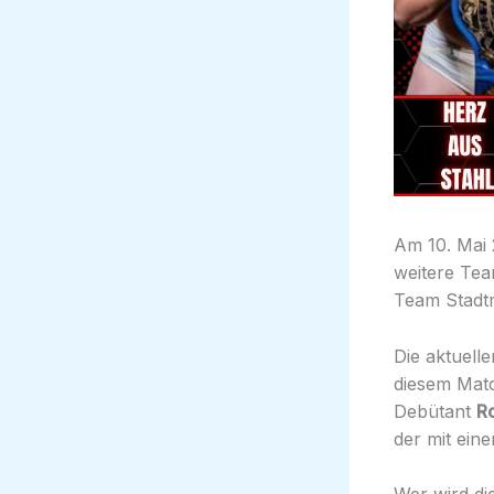
Am 10. Mai 
weitere Te
Team Stadtm
Die aktuel
diesem Mat
Debütant
R
der mit ein