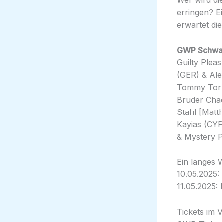
Wer wird di
erringen? 
erwartet die
GWP Schwab
Guilty Plea
(GER) & Al
Tommy Torp
Bruder Chao
Stahl [Matt
Kayias (CYP
& Mystery P
Ein langes 
10.05.2025:
11.05.2025:
Tickets im 