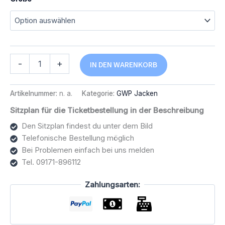
GWP
Alternative:
-
+
IN DEN WARENKORB
Zoodie
schwarz
-
Artikelnummer:
n. a.
Kategorie:
GWP Jacken
Logo
weiß-
Sitzplan für die Ticketbestellung in der Beschreibung
blau
Den Sitzplan findest du unter dem Bild
Menge
Telefonische Bestellung möglich
Bei Problemen einfach bei uns melden
Tel. 09171-896112
Zahlungsarten: