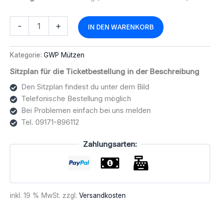
GWP
Alternative:
-
+
IN DEN WARENKORB
Weihnachtsmütze
-
Logo
Kategorie:
GWP Mützen
weiß-
blau
Sitzplan für die Ticketbestellung in der Beschreibung
Menge
Den Sitzplan findest du unter dem Bild
Telefonische Bestellung möglich
Bei Problemen einfach bei uns melden
Tel. 09171-896112
Zahlungsarten:
inkl. 19 % MwSt.
zzgl.
Versandkosten