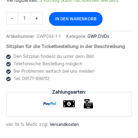
Verfügbarkeit:
3 vorrätig (kann nachbestellt werden)
GWP
Alternative:
-
+
IN DEN WARENKORB
Night
Of
Decisions
Artikelnummer:
GWP034-1-1
Kategorie:
GWP DVDs
2025
DVD
Sitzplan für die Ticketbestellung in der Beschreibung
Menge
Den Sitzplan findest du unter dem Bild
Telefonische Bestellung möglich
Bei Problemen einfach bei uns melden
Tel. 09171-896112
Zahlungsarten:
inkl. 19 % MwSt.
zzgl.
Versandkosten