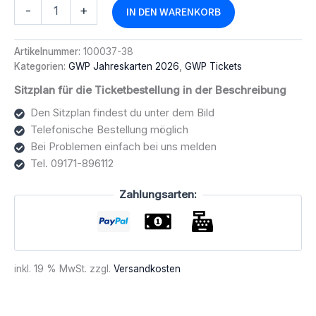
GWP
Alternative:
-
+
IN DEN WARENKORB
Jahreskarte
2026
Upgrade
Artikelnummer:
100037-38
von
Kategorien:
GWP Jahreskarten 2026
,
GWP Tickets
Reihe
2
Sitzplan für die Ticketbestellung in der Beschreibung
auf
Den Sitzplan findest du unter dem Bild
Reihe
Telefonische Bestellung möglich
1
Menge
Bei Problemen einfach bei uns melden
Tel. 09171-896112
Zahlungsarten:
inkl. 19 % MwSt.
zzgl.
Versandkosten