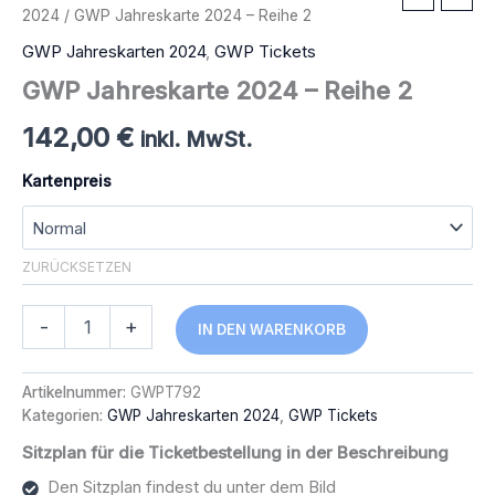
2024
/ GWP Jahreskarte 2024 – Reihe 2
GWP Jahreskarten 2024
,
GWP Tickets
GWP Jahreskarte 2024 – Reihe 2
142,00
€
inkl. MwSt.
Kartenpreis
ZURÜCKSETZEN
GWP
Alternative:
-
+
IN DEN WARENKORB
Jahreskarte
2024
-
Artikelnummer:
GWPT792
Reihe
Kategorien:
GWP Jahreskarten 2024
,
GWP Tickets
2
Menge
Sitzplan für die Ticketbestellung in der Beschreibung
Den Sitzplan findest du unter dem Bild