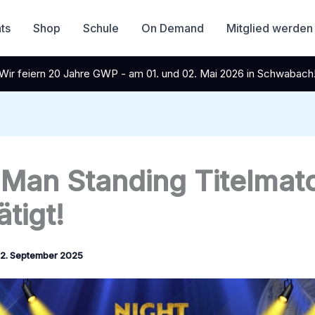
ts
Shop
Schule
On Demand
Mitglied werden
Wir feiern 20 Jahre GWP - am 01. und 02. Mai 2026 in Schwabach
 Man Standing Titelmat
tigt!
2. September 2025