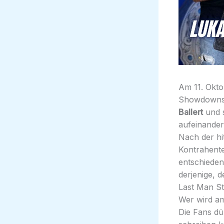
Am 11. Okt
Showdowns:
Ballert
und s
aufeinander
Nach der hi
Kontrahente
entschieden
derjenige, 
Last Man St
Wer wird am
Die Fans dü