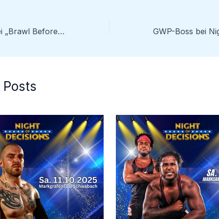
Highflyer LSG bei „Brawl Before Xmas“ – GWP verspricht spektakuläre Action
 Posts