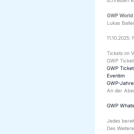
schreiben k
GWP World 
Lukas Balle
11.10.2025: 
Tickets im 
GWP Ticket 
GWP Ticket
Eventim
GWP-Jahres
An der Aben
GWP Whats
Jedes berei
Des Weitere