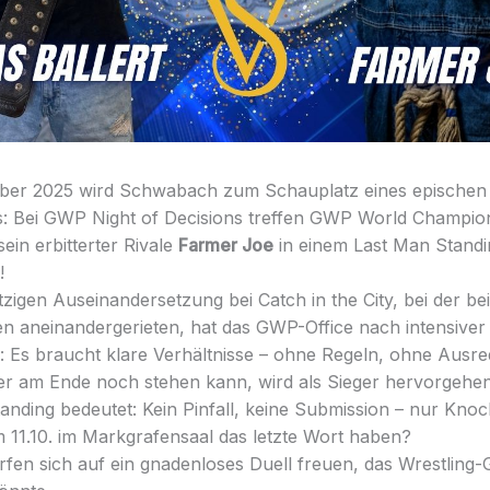
ober 2025 wird Schwabach zum Schauplatz eines epischen
 Bei GWP Night of Decisions treffen GWP World Champi
ein erbitterter Rivale
Farmer Joe
in einem Last Man Stand
!
tzigen Auseinandersetzung bei Catch in the City, bei der be
n aneinandergerieten, hat das GWP-Office nach intensiver
: Es braucht klare Verhältnisse – ohne Regeln, ohne Ausr
der am Ende noch stehen kann, wird als Sieger hervorgehen
anding bedeutet: Kein Pinfall, keine Submission – nur Knoc
 11.10. im Markgrafensaal das letzte Wort haben?
rfen sich auf ein gnadenloses Duell freuen, das Wrestling-