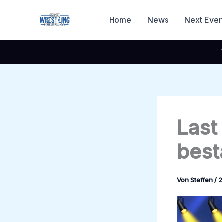
Zum
Inhalt
Home
News
Next Even
springen
Last
bestä
Von
Steffen
/
2