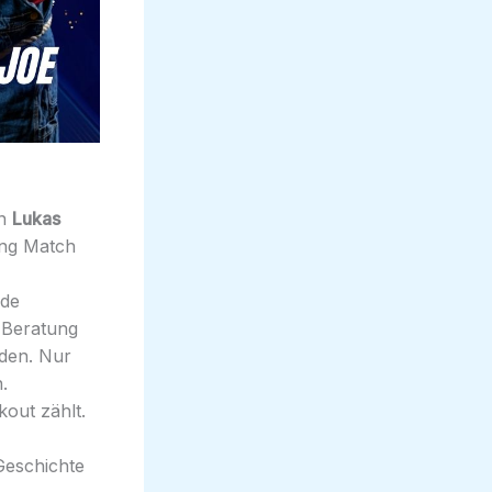
on
Lukas
ing Match
ide
 Beratung
eden. Nur
.
kout zählt.
Geschichte