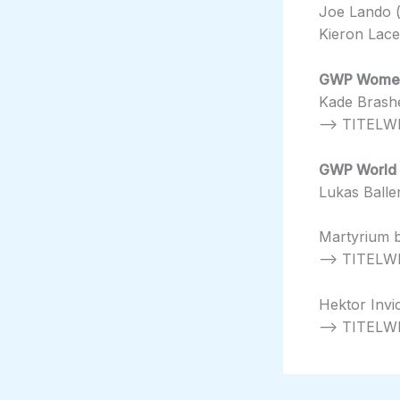
Joe Lando 
Kieron Lac
GWP Women’
Kade Brashe
–> TITELW
GWP World 
Lukas Baller
Martyrium b
–> TITELWE
Hektor Invic
–> TITELWE