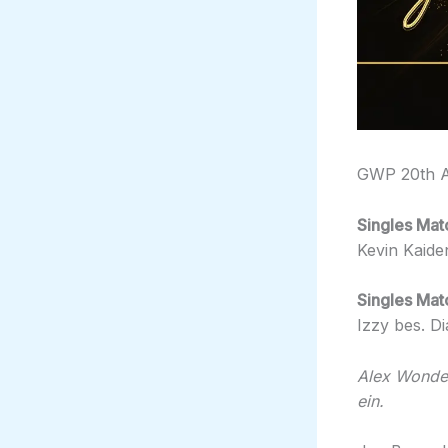
GWP 20th A
Singles Mat
Kevin Kaide
Singles Mat
Izzy bes. D
Alex Wonder
ein.