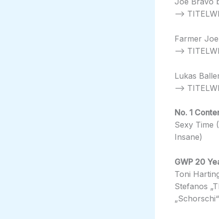
Joe Bravo b
–> TITELWE
Farmer Joe 
–> TITELWE
Lukas Balle
–> TITELWE
No. 1 Cont
Sexy Time (
Insane)
GWP 20 Yea
Toni Hartin
Stefanos „
„Schorschi“