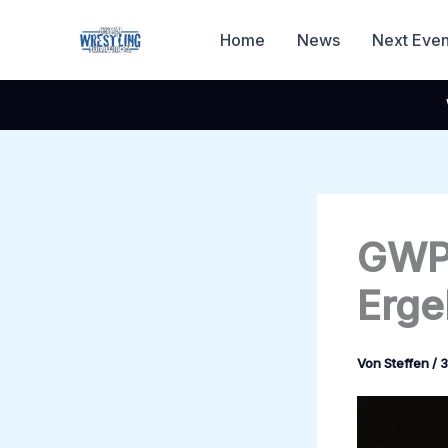
Zum
Inhalt
Home
News
Next Even
springen
GWP 
Erge
Von
Steffen
/
3