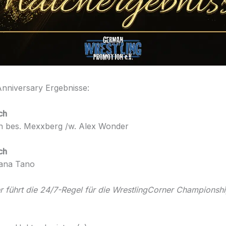
nniversary Ergebnisse:
ch
n bes. Mexxberg /w. Alex Wonder
ch
iana Tano
 führt die 24/7-Regel für die WrestlingCorner Championsh