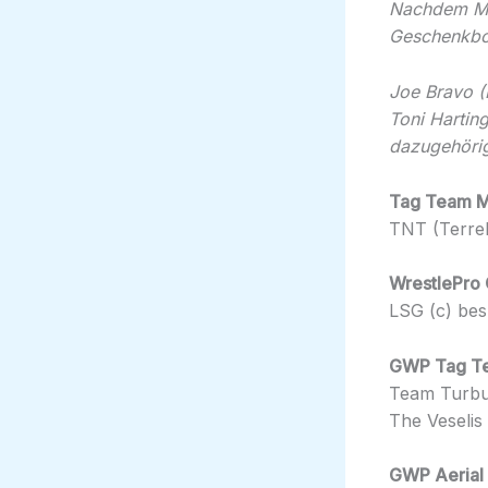
Nachdem Mat
Geschenkbox
Joe Bravo (
Toni Hartin
dazugehörig
Tag Team M
TNT (Terrel
WrestlePro 
LSG (c) bes.
GWP Tag T
Team Turbu
The Veselis 
GWP Aerial 