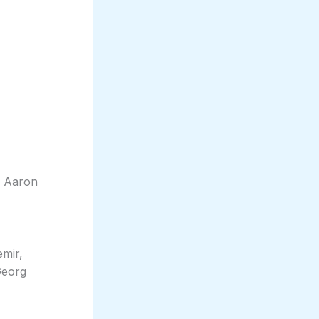
& Aaron
mir,
Georg