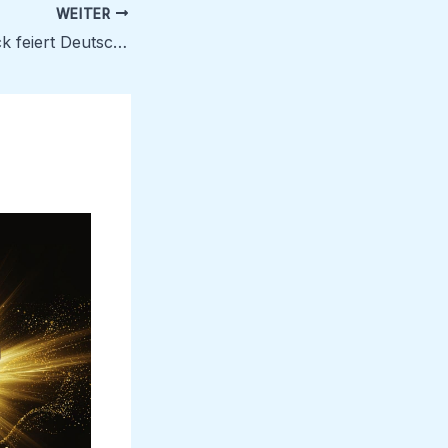
WEITER
The Brian Kendrick feiert Deutschland-Premiere außerhalb WWE