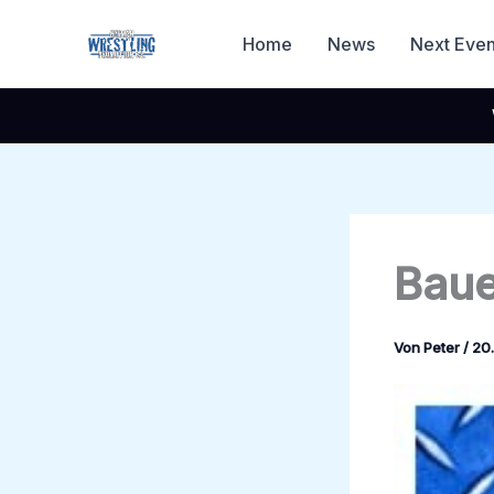
Zum
Inhalt
Home
News
Next Even
springen
Baue
Von
Peter
/
20