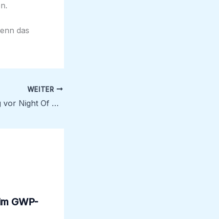
n.
denn das
WEITER
Wrestling-Training vor Night Of Decisions
im GWP-