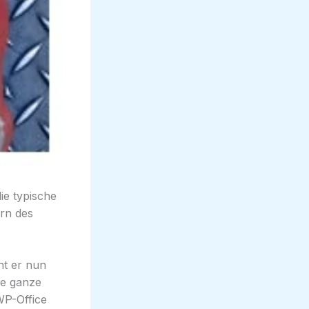
ie typische
ern des
ht er nun
ne ganze
WP-Office