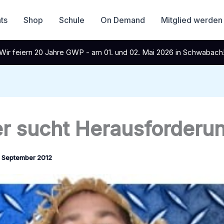
ts
Shop
Schule
On Demand
Mitglied werden
Wir feiern 20 Jahre GWP - am 01. und 02. Mai 2026 in Schwabach
r sucht Herausforderu
. September 2012