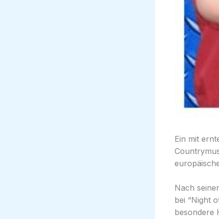
Ein mit ern
Countrymusi
europäische
Nach seinem
bei “Night 
besondere H