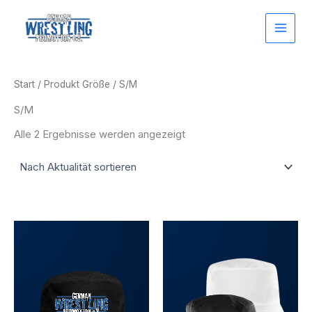
Zum
Inhalt
springen
Start
/ Produkt Größe / S/M
S/M
Nach
Alle 2 Ergebnisse werden angezeigt
Aktualität
sortiert